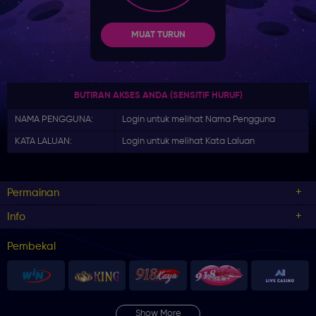
MUAT TURUN
BUTIRAN AKSES ANDA (SENSITIF HURUF)
NAMA PENGGUNA:
Login untuk melihat Nama Pengguna
KATA LALUAN:
Login untuk melihat Kata Laluan
Permainan
Info
Pembekal
Show More