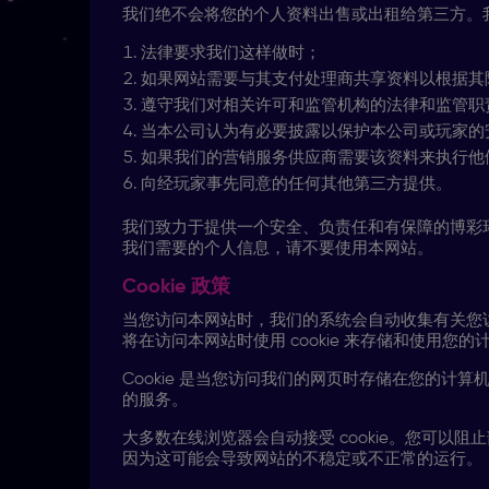
我们绝不会将您的个人资料出售或出租给第三方。
法律要求我们这样做时；
如果网站需要与其支付处理商共享资料以根据其
遵守我们对相关许可和监管机构的法律和监管职
当本公司认为有必要披露以保护本公司或玩家的
如果我们的营销服务供应商需要该资料来执行他
向经玩家事先同意的任何其他第三方提供。
我们致力于提供一个安全、负责任和有保障的博彩
我们需要的个人信息，请不要使用本网站。
Cookie 政策
当您访问本网站时，我们的系统会自动收集有关您
将在访问本网站时使用 cookie 来存储和使用
Cookie 是当您访问我们的网页时存储在您的计
的服务。
大多数在线浏览器会自动接受 cookie。您可以阻止
因为这可能会导致网站的不稳定或不正常的运行。