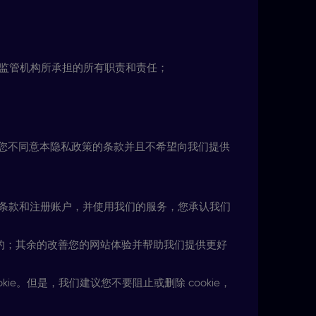
监管机构所承担的所有职责和责任；
您不同意本隐私政策的条款并且不希望向我们提供
与条款和注册账户，并使用我们的服务，您承认我们
可少的；其余的改善您的网站体验并帮助我们提供更好
kie。但是，我们建议您不要阻止或删除 cookie，