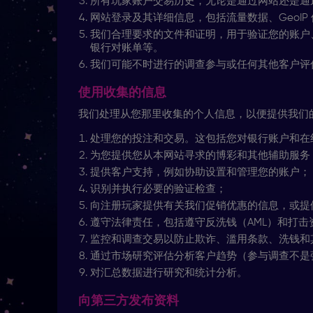
所有玩家账户交易历史，无论是通过网站还是通
网站登录及其详细信息，包括流量数据、GeoI
我们合理要求的文件和证明，用于验证您的账户
银行对账单等。
我们可能不时进行的调查参与或任何其他客户评
使用收集的信息
我们处理从您那里收集的个人信息，以便提供我们
处理您的投注和交易。这包括您对银行账户和在
为您提供您从本网站寻求的博彩和其他辅助服务
提供客户支持，例如协助设置和管理您的账户；
识别并执行必要的验证检查；
向注册玩家提供有关我们促销优惠的信息，或提
遵守法律责任，包括遵守反洗钱（AML）和打击
监控和调查交易以防止欺诈、滥用条款、洗钱和
通过市场研究评估分析客户趋势（参与调查不是
对汇总数据进行研究和统计分析。
向第三方发布资料